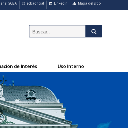
anal SCBA
scbaoficial
LinkedIn
Mapa del sitio
mación de Interés
Uso Interno