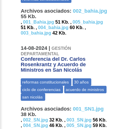
Archivos asociados:
002_bahia.jpg
55 Kb.
,
001_Bahia.jpg
51 Kb. ,
005_bahia.jpg
51 Kb. ,
004_bahia.jpg
60 Kb. ,
003_bahia.jpg
42 Kb.
14-08-2024 |
GESTIÓN
DEPARTAMENTAL
Conferencia del Dr. Carlos
Rosenkrantz y Acuerdo de
Ministros en San Nicolás
Archivos asociados:
001_SN1.jpg
38 Kb.
,
002_SN.jpg
32 Kb. ,
003_SN.jpg
56 Kb.
,
004_SN.jpg
46 Kb. ,
005_SN.jpg
59 Kb.