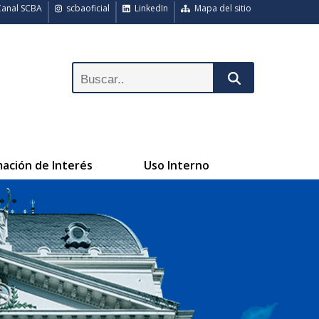
anal SCBA
scbaoficial
LinkedIn
Mapa del sitio
mación de Interés
Uso Interno