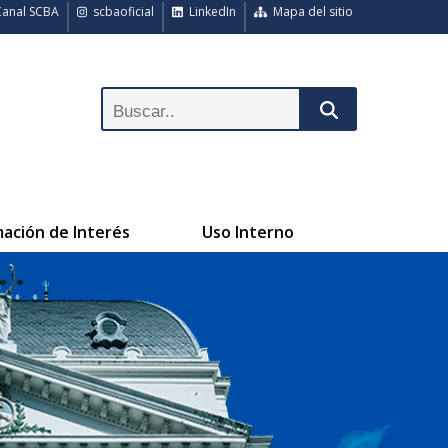
anal SCBA
scbaoficial
LinkedIn
Mapa del sitio
mación de Interés
Uso Interno