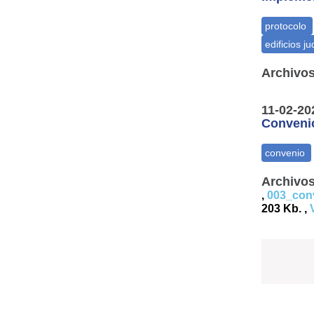
Archivos
11-02-20
Convenio
Archivos
,
003_con
203 Kb. ,