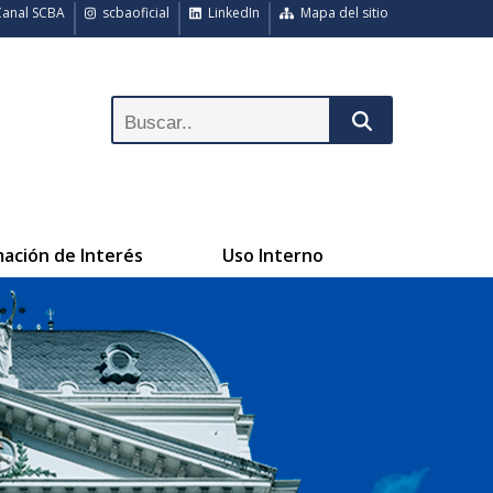
anal SCBA
scbaoficial
LinkedIn
Mapa del sitio
mación de Interés
Uso Interno