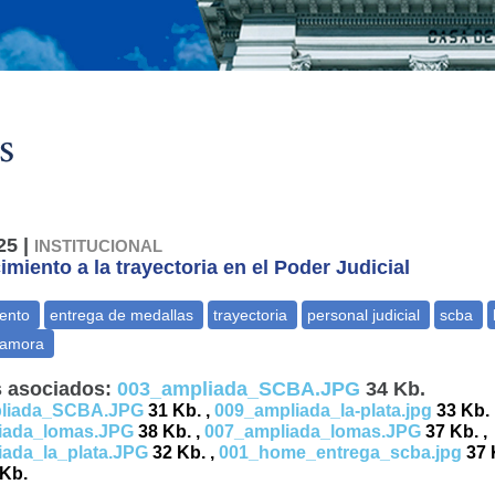
s
25 |
INSTITUCIONAL
miento a la trayectoria en el Poder Judicial
 asociados:
003_ampliada_SCBA.JPG
34 Kb.
liada_SCBA.JPG
31 Kb. ,
009_ampliada_la-plata.jpg
33 Kb. 
iada_lomas.JPG
38 Kb. ,
007_ampliada_lomas.JPG
37 Kb. ,
iada_la_plata.JPG
32 Kb. ,
001_home_entrega_scba.jpg
37 
Kb.