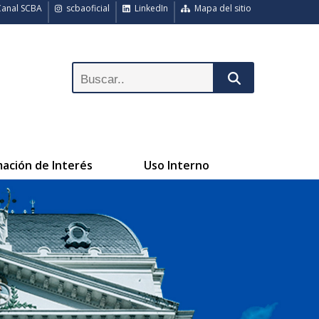
anal SCBA
scbaoficial
LinkedIn
Mapa del sitio
mación de Interés
Uso Interno