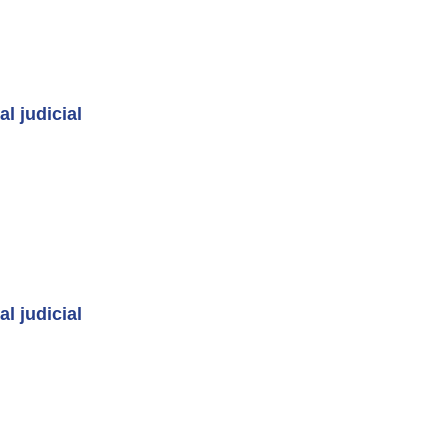
l judicial
l judicial