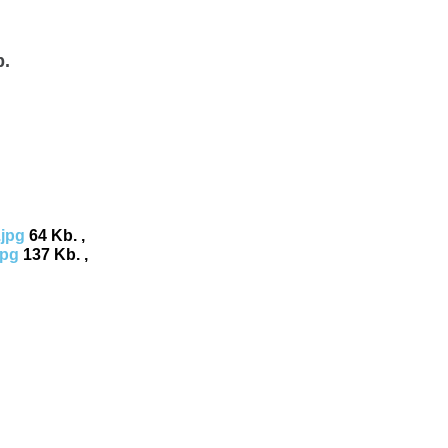
b.
.jpg
64 Kb. ,
jpg
137 Kb. ,