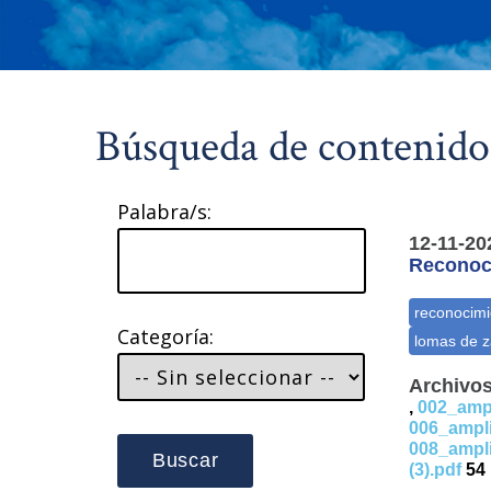
Búsqueda de contenido
Palabra/s:
12-11-20
Reconoci
Categoría:
Archivos
,
002_amp
006_ampl
008_ampl
Buscar
(3).pdf
54 