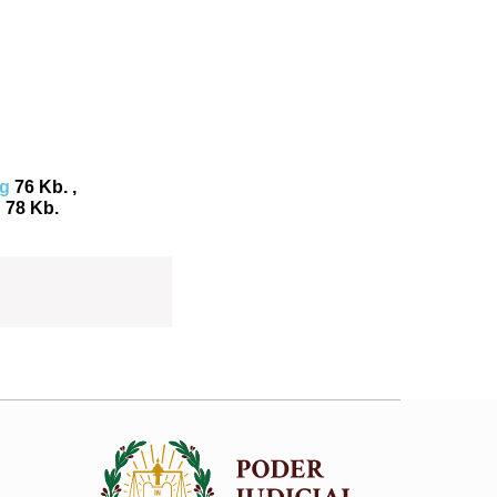
pg
76 Kb. ,
g
78 Kb.