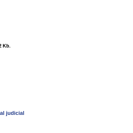
2 Kb.
l judicial