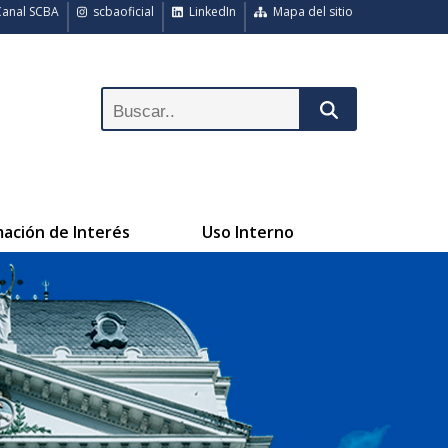
anal SCBA
scbaoficial
LinkedIn
Mapa del sitio
mación de Interés
Uso Interno