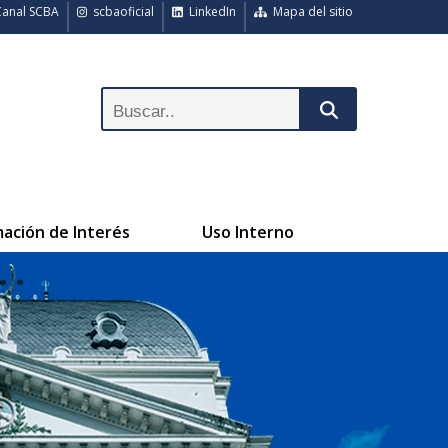
anal SCBA
scbaoficial
LinkedIn
Mapa del sitio
mación de Interés
Uso Interno