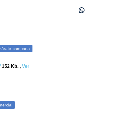
f
152 Kb. ,
Ver