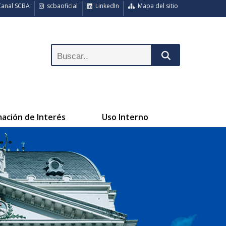
anal SCBA
scbaoficial
LinkedIn
Mapa del sitio
mación de Interés
Uso Interno