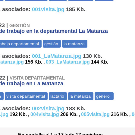
 asociados:
001visita.jpg
185 Kb.
23 |
GESTIÓN
e trabajo en la departamental La Matanza
 asociados:
001_LaMatanza.jpg
130 Kb.
atanza.jpg
156 Kb. ,
003_LaMatanza.jpg
144 Kb.
22 |
VISITA DEPARTAMENTAL
e trabajo en La Matanza
 asociados:
002visita.jpg
183 Kb.
.jpg
192 Kb. ,
004visita.jpg
206 Kb. ,
005visita.jpg
216 Kb. ,
0
En pantalla:
< 1 a 17 > de 17 registros