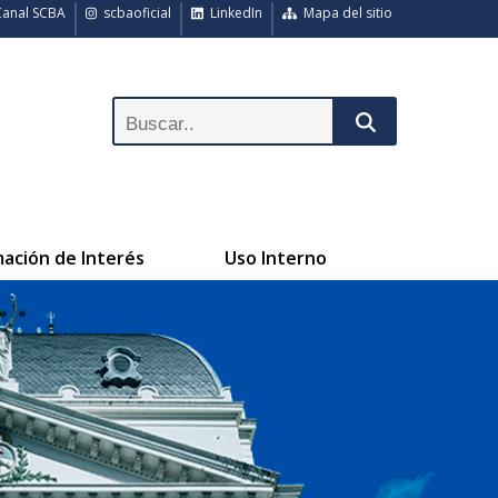
anal SCBA
scbaoficial
LinkedIn
Mapa del sitio
mación de Interés
Uso Interno