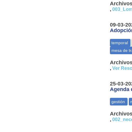
Archivos
,
003_Lom
09-03-20
Adopción
Archivos
,
Ver Reso
25-03-20
Agenda d
Archivos
,
002_nec