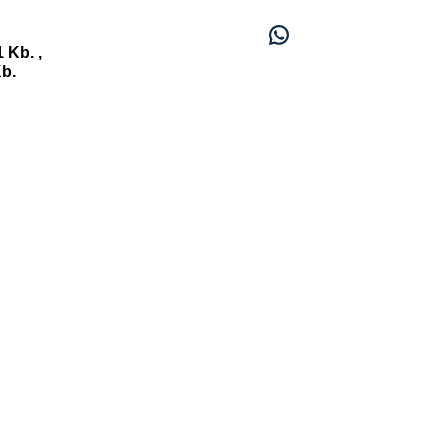
 Kb. ,
b.