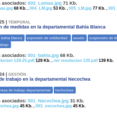
 asociados:
002_Lomas.jpg
71 Kb.
as.jpg
68 Kb. ,
004_LM.jpg
53 Kb. ,
005_LM.jpg
77 Kb. ,
001
25 |
TEMPORAL
 de medidas en la departamental Bahía Blanca
 asociados:
001_bahia.jpg
68 Kb.
lucion 129-25.pdf
129 Kb. ,
ver resolucion 130.pdf
139 Kb.
24 |
GESTIÓN
e trabajo en la departamental Necochea
 asociados:
001_Necochea.jpg
31 Kb.
ochea.jpg
45 Kb. ,
003_necochea.jpg
45 Kb.