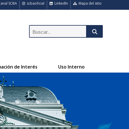
anal SCBA
scbaoficial
LinkedIn
Mapa del sitio
mación de Interés
Uso Interno