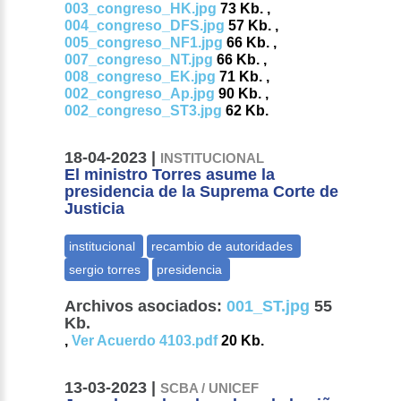
003_congreso_HK.jpg
73 Kb. ,
004_congreso_DFS.jpg
57 Kb. ,
005_congreso_NF1.jpg
66 Kb. ,
007_congreso_NT.jpg
66 Kb. ,
008_congreso_EK.jpg
71 Kb. ,
002_congreso_Ap.jpg
90 Kb. ,
002_congreso_ST3.jpg
62 Kb.
18-04-2023 |
INSTITUCIONAL
El ministro Torres asume la
presidencia de la Suprema Corte de
Justicia
Archivos asociados:
001_ST.jpg
55
Kb.
,
Ver Acuerdo 4103.pdf
20 Kb.
13-03-2023 |
SCBA / UNICEF