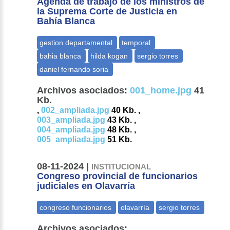
Agenda de trabajo de los ministros de
la Suprema Corte de Justicia en
Bahía Blanca
Archivos asociados:
001_home.jpg
41
Kb.
,
002_ampliada.jpg
40 Kb. ,
003_ampliada.jpg
43 Kb. ,
004_ampliada.jpg
48 Kb. ,
005_ampliada.jpg
51 Kb.
08-11-2024 |
INSTITUCIONAL
Congreso provincial de funcionarios
judiciales en Olavarría
Archivos asociados: