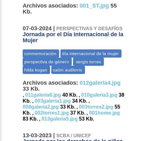
Archivos asociados:
001_ST.jpg
55
Kb.
07-03-2024 |
PERSPECTIVAS Y DESAFÍOS
Jornada por el Día Internacional de la
Mujer
Archivos asociados:
012galeria4.jpg
33 Kb.
,
011galeria6.jpg
40 Kb. ,
010galeria3.jpg
38
Kb. ,
003galeria1.jpg
34 Kb. ,
008galeria2.jpg
33 Kb. ,
003torres2.jpg
55
Kb. ,
002torres1.jpg
37 Kb. ,
001home.jpg
83 Kb. ,
013galeria5.jpg
53 Kb.
13-03-2023 |
SCBA / UNICEF