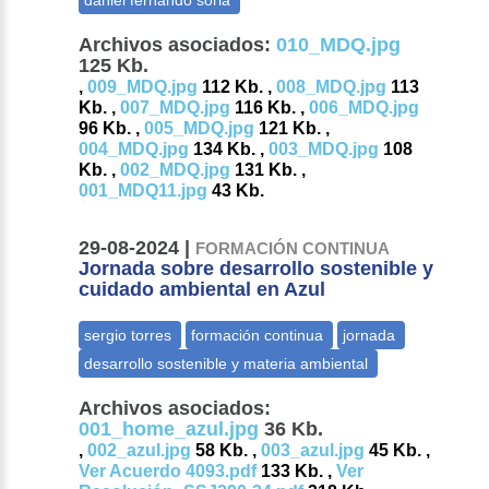
Archivos asociados:
010_MDQ.jpg
125 Kb.
,
009_MDQ.jpg
112 Kb. ,
008_MDQ.jpg
113
Kb. ,
007_MDQ.jpg
116 Kb. ,
006_MDQ.jpg
96 Kb. ,
005_MDQ.jpg
121 Kb. ,
004_MDQ.jpg
134 Kb. ,
003_MDQ.jpg
108
Kb. ,
002_MDQ.jpg
131 Kb. ,
001_MDQ11.jpg
43 Kb.
29-08-2024 |
FORMACIÓN CONTINUA
Jornada sobre desarrollo sostenible y
cuidado ambiental en Azul
Archivos asociados:
001_home_azul.jpg
36 Kb.
,
002_azul.jpg
58 Kb. ,
003_azul.jpg
45 Kb. ,
Ver Acuerdo 4093.pdf
133 Kb. ,
Ver