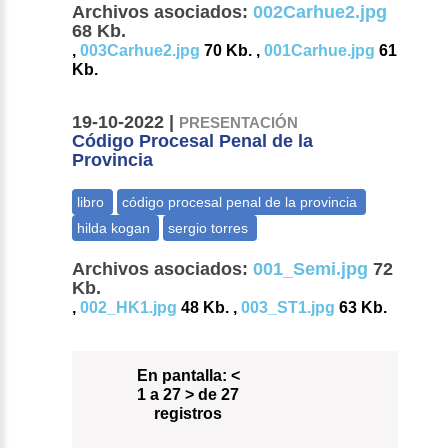
Archivos asociados:
002Carhue2.jpg
68 Kb.
,
003Carhue2.jpg
70 Kb. ,
001Carhue.jpg
61
Kb.
19-10-2022 |
PRESENTACIÓN
Código Procesal Penal de la
Provincia
Archivos asociados:
001_Semi.jpg
72
Kb.
,
002_HK1.jpg
48 Kb. ,
003_ST1.jpg
63 Kb.
En pantalla:
<
1 a 27 > de 27
registros