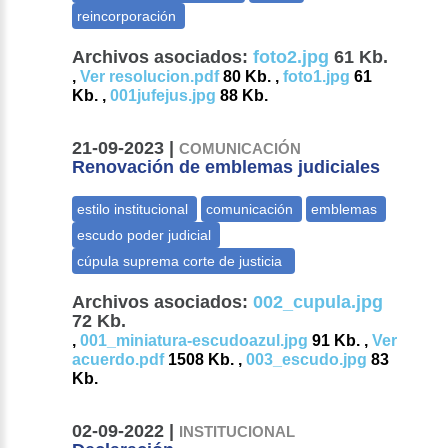
Archivos asociados:
foto2.jpg
61 Kb.
,
Ver resolucion.pdf
80 Kb. ,
foto1.jpg
61
Kb. ,
001jufejus.jpg
88 Kb.
21-09-2023 |
COMUNICACIÓN
Renovación de emblemas judiciales
Archivos asociados:
002_cupula.jpg
72 Kb.
,
001_miniatura-escudoazul.jpg
91 Kb. ,
Ver
acuerdo.pdf
1508 Kb. ,
003_escudo.jpg
83
Kb.
02-09-2022 |
INSTITUCIONAL