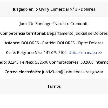
Juzgado en lo Civil y Comercial N° 3 - Dolores
Juez
: Dr. Santiago Francisco Cremonte
Competencia territorial:
Departamento Judicial de Dolores
Asiento:
DOLORES - Partido: DOLORES - Dpto: Dolores
Calle:
Belgrano
Nro:
141
CP:
7100
Ubicar en mapa >>
ado:
02245
Tel/Fax:
532606
Conmutador/es:
532600
Interno
Correo electrónico:
juzciv3-do@jusbuenosaires.gov.ar
Turnos