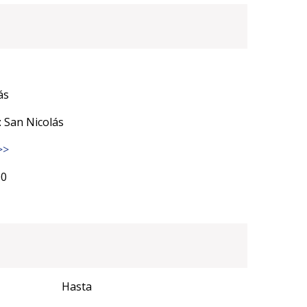
ás
 San Nicolás
>>
0
Hasta