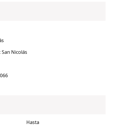
ás
 San Nicolás
8066
Hasta