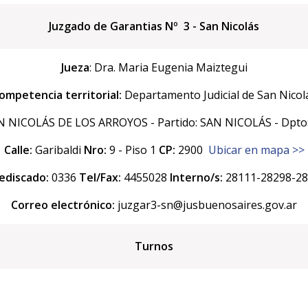
Juzgado de Garantias Nº 3 - San Nicolás
Jueza
: Dra. Maria Eugenia Maiztegui
ompetencia territorial:
Departamento Judicial de San Nicol
 NICOLÁS DE LOS ARROYOS - Partido: SAN NICOLÁS - Dpto:
Calle:
Garibaldi
Nro:
9 - Piso 1
CP:
2900
Ubicar en mapa >>
ediscado:
0336
Tel/Fax:
4455028
Interno/s:
28111-28298-2
Correo electrónico:
juzgar3-sn@jusbuenosaires.gov.ar
Turnos