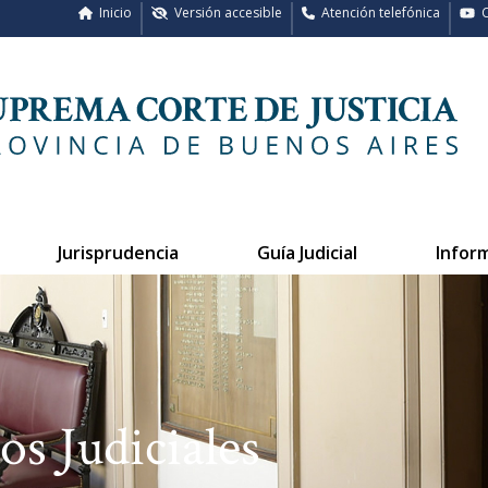
Inicio
Versión accesible
Atención telefónica
C
Jurisprudencia
Guía Judicial
Infor
os Judiciales