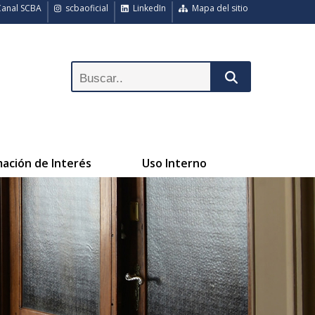
anal SCBA
scbaoficial
LinkedIn
Mapa del sitio
mación de Interés
Uso Interno