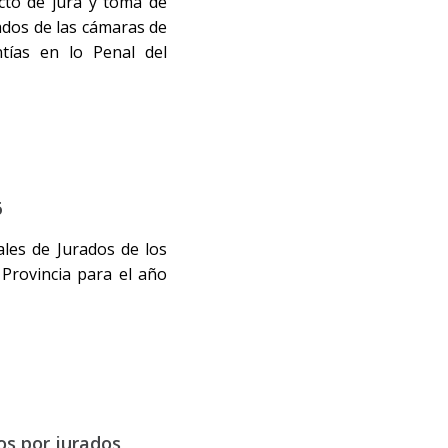
cto de jura y toma de
ados de las cámaras de
ntías en lo Penal del
6
uales de Jurados de los
 Provincia para el año
ios por jurados