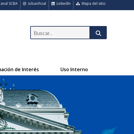
anal SCBA
scbaoficial
LinkedIn
Mapa del sitio
mación de Interés
Uso Interno