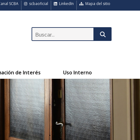
anal SCBA
scbaoficial
LinkedIn
Mapa del sitio
mación de Interés
Uso Interno