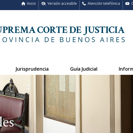
Inicio
Versión accesible
Atención telefónica
C
Jurisprudencia
Guía Judicial
Infor
les