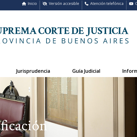
Inicio
Versión accesible
Atención telefónica
C
Jurisprudencia
Guía Judicial
Infor
ificación