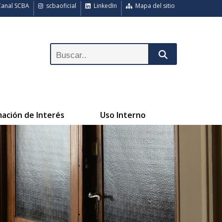
anal SCBA
scbaoficial
LinkedIn
Mapa del sitio
mación de Interés
Uso Interno