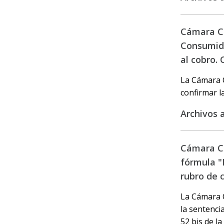
Cámara Ci
Consumido
al cobro. 
La Cámara C
confirmar l
Archivos 
Cámara Ci
fórmula "M
rubro de 
La Cámara C
la sentencia
52 bis de la