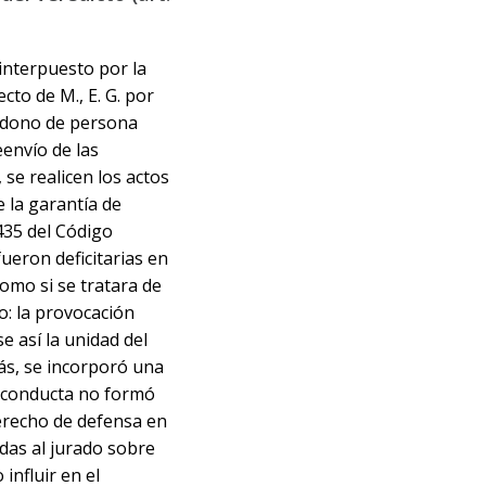
 interpuesto por la
cto de M., E. G. por
ndono de persona
eenvío de las
 se realicen los actos
 la garantía de
435 del Código
fueron deficitarias en
omo si se tratara de
o: la provocación
e así la unidad del
ás, se incorporó una
a conducta no formó
derecho de defensa en
adas al jurado sobre
influir en el