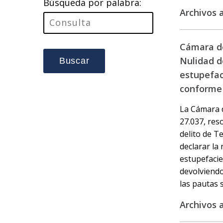
Búsqueda por palabra:
Archivos 
Cámara de
Nulidad d
Buscar
estupefac
conforme a
La Cámara d
27.037, res
delito de T
declarar la
estupefacien
devolviendo
las pautas 
Archivos 