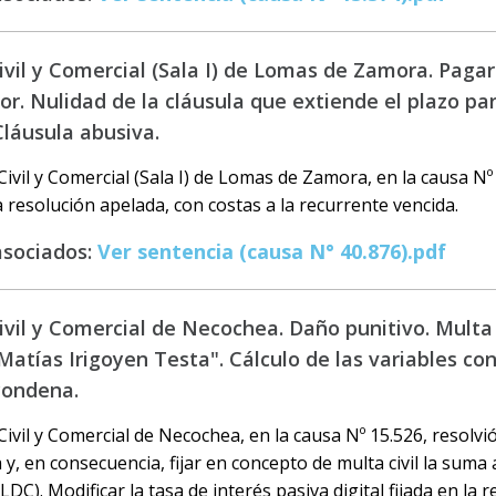
vil y Comercial (Sala I) de Lomas de Zamora. Pagar
r. Nulidad de la cláusula que extiende el plazo pa
Cláusula abusiva.
ivil y Comercial (Sala I) de Lomas de Zamora, en la causa Nº 
a resolución apelada, con costas a la recurrente vencida.
asociados:
Ver sentencia (causa N° 40.876).pdf
vil y Comercial de Necochea. Daño punitivo. Multa c
atías Irigoyen Testa". Cálculo de las variables con
condena.
ivil y Comercial de Necochea, en la causa Nº 15.526, resolvi
 y, en consecuencia, fijar en concepto de multa civil la suma 
 LDC). Modificar la tasa de interés pasiva digital fijada en la