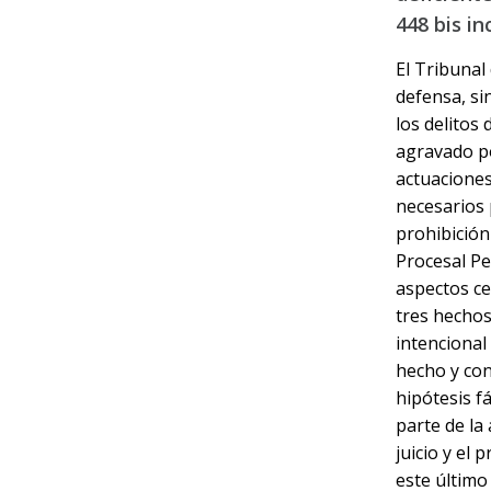
448 bis inc
El Tribunal
defensa, sin
los delito
agravado po
actuaciones
necesarios 
prohibición
Procesal Pen
aspectos ce
tres hechos
intencional
hecho y con
hipótesis f
parte de la
juicio y el
este último 