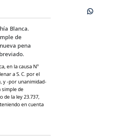
hía Blanca.
imple de
e nueva pena
abreviado.
ca, en la causa Nº
nar a S. C. por el
, y -por unanimidad-
a simple de
 de la ley 23.737,
, teniendo en cuenta