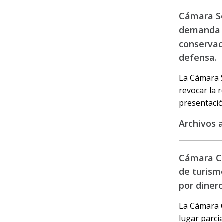
Cámara Se
demanda p
conservaci
defensa.
La Cámara S
revocar la r
presentació
Archivos 
Cámara Ci
de turism
por diner
La Cámara Ci
lugar parci