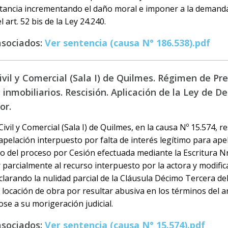
tancia incrementando el daño moral e imponer a la demand
 art. 52 bis de la Ley 24.240.
asociados:
Ver sentencia (causa N° 186.538).pdf
vil y Comercial (Sala I) de Quilmes. Régimen de Pre
inmobiliarios. Rescisión. Aplicación de la Ley de D
or.
ivil y Comercial (Sala I) de Quilmes, en la causa Nº 15.574, r
apelación interpuesto por falta de interés legítimo para ap
o del proceso por Cesión efectuada mediante la Escritura Nr
 parcialmente al recurso interpuesto por la actora y modific
clarando la nulidad parcial de la Cláusula Décimo Tercera del
 locación de obra por resultar abusiva en los términos del art
se a su morigeración judicial.
asociados:
Ver sentencia (causa N° 15.574).pdf