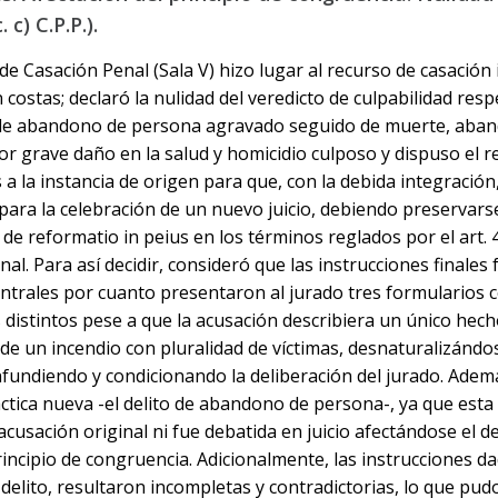
. c) C.P.P.).
 de Casación Penal (Sala V) hizo lugar al recurso de casación
 costas; declaró la nulidad del veredicto de culpabilidad respe
s de abandono de persona agravado seguido de muerte, aba
r grave daño en la salud y homicidio culposo y dispuso el r
 a la instancia de origen para que, con la debida integración,
para la celebración de un nuevo juicio, debiendo preservarse
 de reformatio in peius en los términos reglados por el art. 
al. Para así decidir, consideró que las instrucciones finales 
ntrales por cuanto presentaron al jurado tres formularios c
 distintos pese a que la acusación describiera un único hech
 de un incendio con pluralidad de víctimas, desnaturalizándos
fundiendo y condicionando la deliberación del jurado. Adem
áctica nueva -el delito de abandono de persona-, ya que est
 acusación original ni fue debatida en juicio afectándose el 
 principio de congruencia. Adicionalmente, las instrucciones d
delito, resultaron incompletas y contradictorias, lo que pudo 