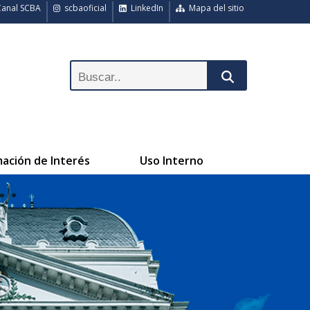
anal SCBA
scbaoficial
LinkedIn
Mapa del sitio
mación de Interés
Uso Interno