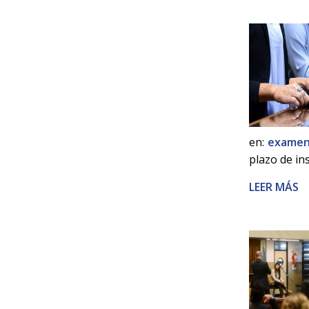
en:
examen
plazo de in
LEER MÁS