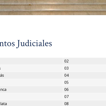
tos Judiciales
02
s
03
lás
04
05
anca
06
07
lata
08