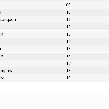
09
o
10
 Lauquen
11
12
ín
13
14
a
15
no
16
17
Campana
18
nza
19