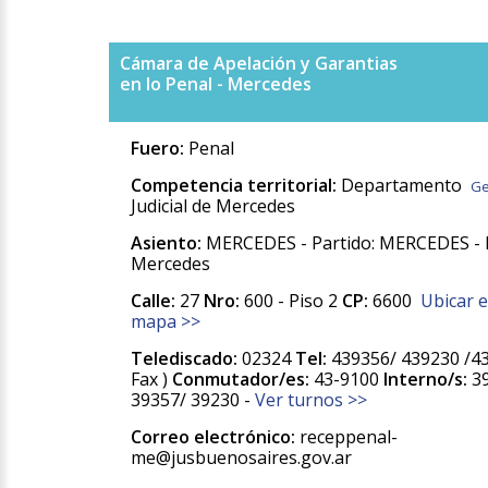
Cámara de Apelación y Garantias
en lo Penal - Mercedes
Fuero:
Penal
Competencia territorial:
Departamento
Ge
Judicial de Mercedes
Asiento:
MERCEDES - Partido: MERCEDES - 
Mercedes
Calle:
27
Nro:
600 - Piso 2
CP:
6600
Ubicar 
mapa >>
Telediscado:
02324
Tel:
439356/ 439230 /4
Fax )
Conmutador/es:
43-9100
Interno/s:
39
39357/ 39230 -
Ver turnos >>
Correo electrónico:
receppenal-
me@jusbuenosaires.gov.ar