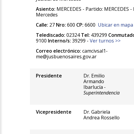
Asiento:
MERCEDES - Partido: MERCEDES - 
Mercedes
Calle:
27
Nro:
600
CP:
6600
Ubicar en mapa
Telediscado:
02324
Tel:
439299
Conmutado
9100
Interno/s:
39299 -
Ver turnos >>
Correo electrónico:
camcivsal1-
me@jusbuenosaires.gov.ar
Presidente
Dr. Emilio
Armando
Ibarlucía
-
Superintendencia
Vicepresidente
Dr. Gabriela
Andrea Rossello