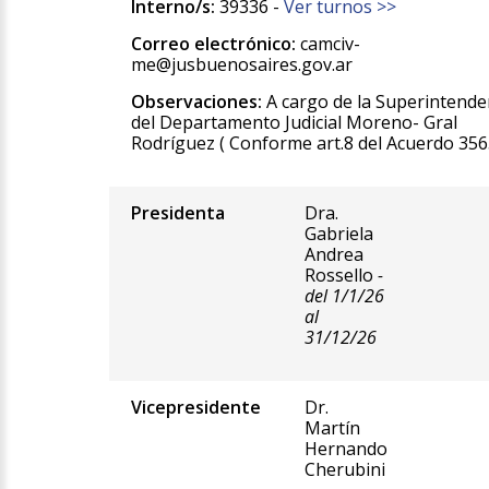
Interno/s:
39336 -
Ver turnos >>
Correo electrónico:
camciv-
me@jusbuenosaires.gov.ar
Observaciones:
A cargo de la Superintende
del Departamento Judicial Moreno- Gral
Rodríguez ( Conforme art.8 del Acuerdo 356
Presidenta
Dra.
Gabriela
Andrea
Rossello
-
del 1/1/26
al
31/12/26
Vicepresidente
Dr.
Martín
Hernando
Cherubini