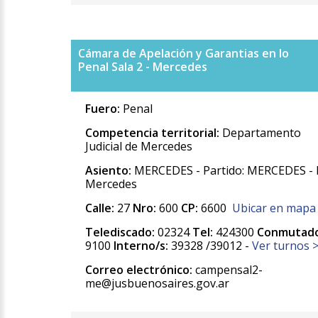
Cámara de Apelación y Garantias en lo
Penal Sala 2 - Mercedes
Fuero:
Penal
Competencia territorial:
Departamento
Judicial de Mercedes
Asiento:
MERCEDES - Partido: MERCEDES - 
Mercedes
Calle:
27
Nro:
600
CP:
6600
Ubicar en mapa
Telediscado:
02324
Tel:
424300
Conmutado
9100
Interno/s:
39328 /39012 -
Ver turnos 
Correo electrónico:
campensal2-
me@jusbuenosaires.gov.ar