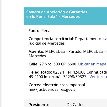
Cámara de Apelación y Garantias
en lo Penal Sala 1 - Mercedes
Fuero:
Penal
Competencia territorial:
Departamento
Ge
Judicial de Mercedes
Asiento:
MERCEDES - Partido: MERCEDES - 
Mercedes
Calle:
27
Nro:
600
CP:
6600
Ubicar en mapa
Telediscado:
02324
Tel:
424300
Conmutado
43-9100
Interno/s:
39298/39327 -
Ver turno
Correo electrónico:
campensal1-
me@jusbuenosaires.gov.ar
Presidente
Dr. Carlos