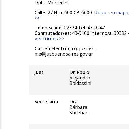
Dpto: Mercedes
Calle:
27
Nro:
600
CP:
6600
Ubicar en mapa
>>
Telediscado:
02324
Tel:
43-9247
Conmutador/es:
43-9100
Interno/s:
39392 
Ver turnos >>
Correo electrónico:
juzciv3-
me@jusbuenosaires.gov.ar
Juez
Dr. Pablo
Alejandro
Baldassini
Secretaria
Dra.
Bárbara
Sheehan