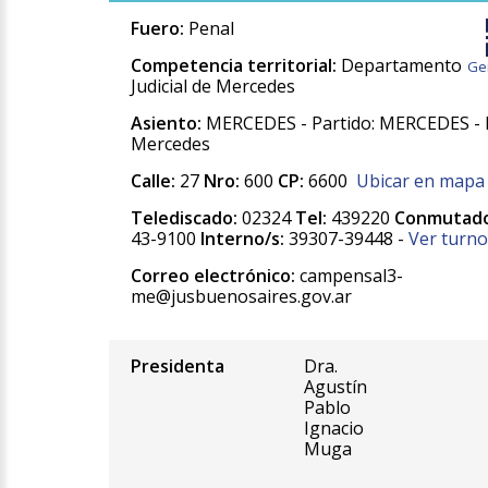
Fuero:
Penal
Competencia territorial:
Departamento
Ge
Judicial de Mercedes
Asiento:
MERCEDES - Partido: MERCEDES - 
Mercedes
Calle:
27
Nro:
600
CP:
6600
Ubicar en mapa
Telediscado:
02324
Tel:
439220
Conmutado
43-9100
Interno/s:
39307-39448 -
Ver turno
Correo electrónico:
campensal3-
me@jusbuenosaires.gov.ar
Presidenta
Dra.
Agustín
Pablo
Ignacio
Muga