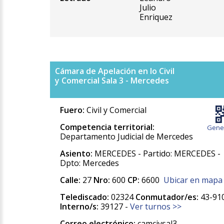
Julio
Enriquez
Cámara de Apelación en lo Civil
y Comercial Sala 3 - Mercedes
Fuero:
Civil y Comercial
Competencia territorial:
Gene
Departamento Judicial de Mercedes
Asiento:
MERCEDES - Partido: MERCEDES -
Dpto: Mercedes
Calle:
27
Nro:
600
CP:
6600
Ubicar en mapa
Telediscado:
02324
Conmutador/es:
43-91
Interno/s:
39127 -
Ver turnos >>
Correo electrónico:
camcivsal3-