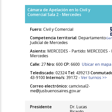
Cámara de Apelación en lo Civil y
Comercial Sala 2 - Mercedes
Fuero:
Civil y Comercial
Competencia territorial:
Departamento
Gen
Judicial de Mercedes
Asiento:
MERCEDES - Partido: MERCEDES - 
Mercedes
Calle:
27
Nro:
600
CP:
6600
Ubicar en mapa
Telediscado:
02324
Tel:
439213
Conmutado
43-9100
Interno/s:
39172 -
Ver turnos >>
Correo electrónico:
camcivsal2-
me@jusbuenosaires.gov.ar
Presidente
Dr. Lucas
Ricardo