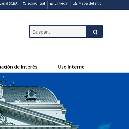
anal SCBA
scbaoficial
LinkedIn
Mapa del sitio
mación de Interés
Uso Interno