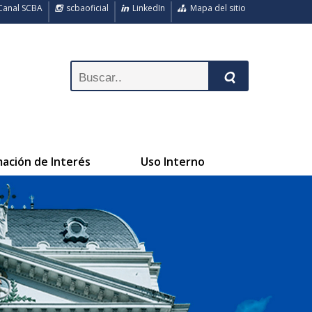
anal SCBA
scbaoficial
LinkedIn
Mapa del sitio
mación de Interés
Uso Interno