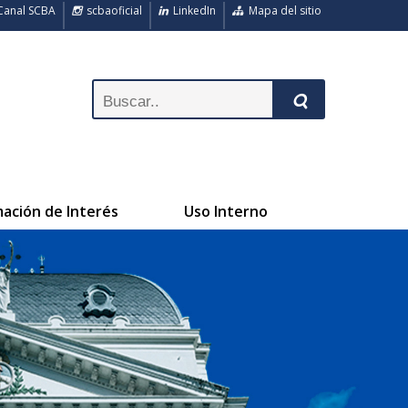
anal SCBA
scbaoficial
LinkedIn
Mapa del sitio
mación de Interés
Uso Interno