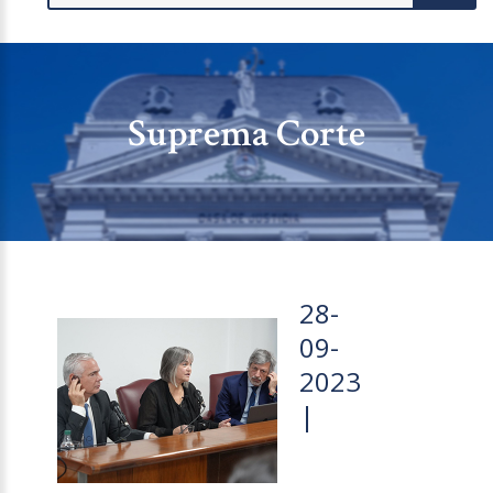
Suprema Corte
28-
09-
2023
|