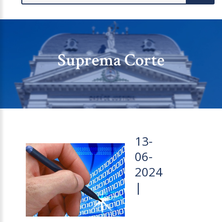
Suprema Corte
13-
06-
2024
|