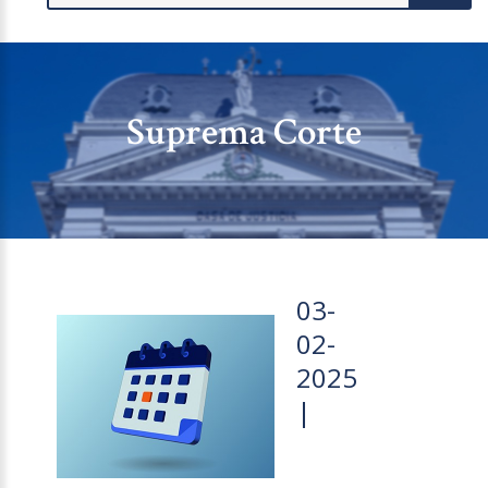
Suprema Corte
03-
02-
2025
|