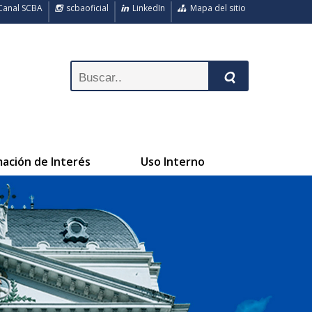
anal SCBA
scbaoficial
LinkedIn
Mapa del sitio
mación de Interés
Uso Interno