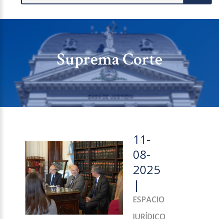
Suprema Corte
11-
08-
2025
|
ESPACIO
JURÍDICO