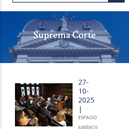
Suprema Corte
27-
10-
2025
|
ESPACIO
JURÍDICO