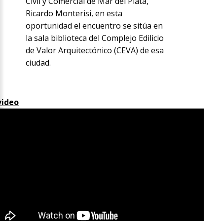
Civil y Comercial de Mar del Plata,
Ricardo Monterisi, en esta
oportunidad el encuentro se sitúa en
la sala biblioteca del Complejo Edilicio
de Valor Arquitectónico (CEVA) de esa
ciudad.
video