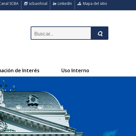
anal SCBA
scbaoficial
LinkedIn
Mapa del sitio
mación de Interés
Uso Interno