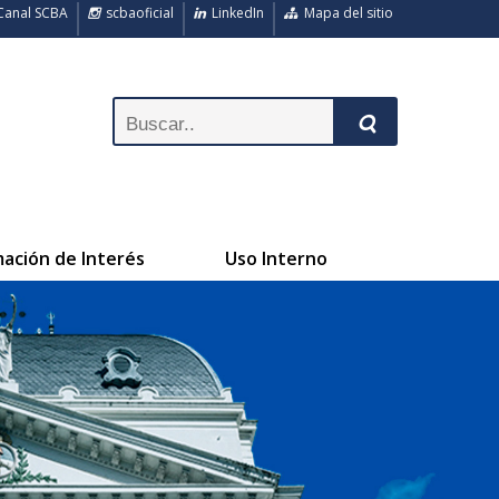
anal SCBA
scbaoficial
LinkedIn
Mapa del sitio
mación de Interés
Uso Interno