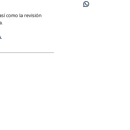
así como la revisión
a.
A
.