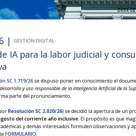
6 |
GESTIÓN DIGITAL
e IA para la labor judicial y consu
va
ón SC 1.719/26
se dispuso poner en conocimiento el docu
esarrollo y uso responsable de la Inteligencia Artificial de la Su
rma parte del pronunciamiento.
 por
Resolución SC 2.020/26
) se decidió la apertura de un p
agosto del corriente año inclusive
. El propósito es que mag
académicas y demás interesados formulen observaciones y ap
nte
FORMULARIO
.