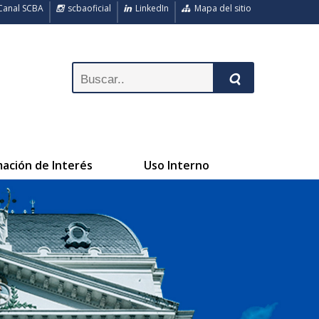
anal SCBA
scbaoficial
LinkedIn
Mapa del sitio
mación de Interés
Uso Interno