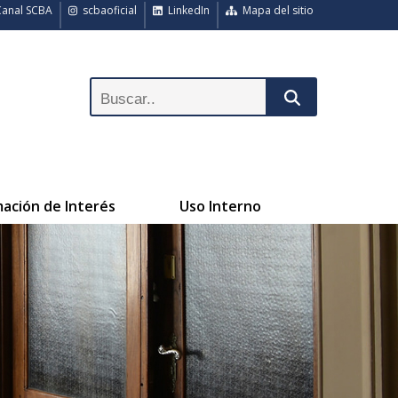
anal SCBA
scbaoficial
LinkedIn
Mapa del sitio
mación de Interés
Uso Interno