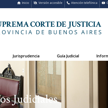
Inicio
Versión accesible
Atención telefónica
C
Jurisprudencia
Guía Judicial
Infor
os Judiciales