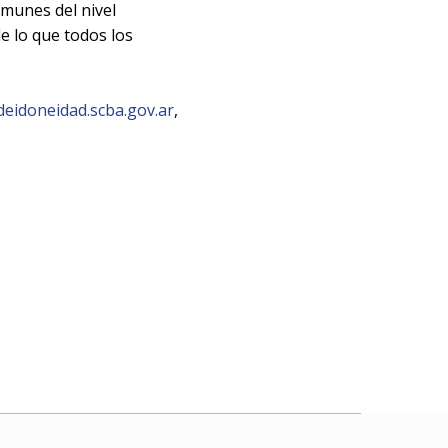
omunes del nivel
e lo que todos los
eidoneidad.scba.gov.ar
,