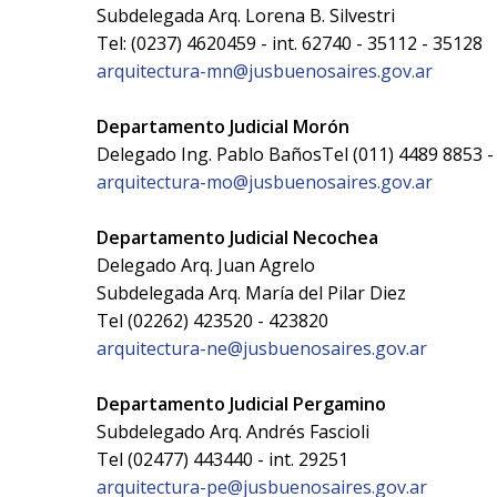
Subdelegada Arq. Lorena B. Silvestri
Tel: (0237) 4620459 - int. 62740 - 35112 - 35128
arquitectura-mn@jusbuenosaires.gov.ar
Departamento Judicial Morón
Delegado Ing. Pablo BañosTel (011) 4489 8853 - 
arquitectura-mo@jusbuenosaires.gov.ar
Departamento Judicial Necochea
Delegado Arq. Juan Agrelo
Subdelegada Arq. María del Pilar Diez
Tel (02262) 423520 - 423820
arquitectura-ne@jusbuenosaires.gov.ar
Departamento Judicial Pergamino
Subdelegado Arq. Andrés Fascioli
Tel (02477) 443440 - int. 29251
arquitectura-pe@jusbuenosaires.gov.ar