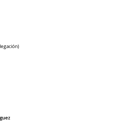
legación)
íguez