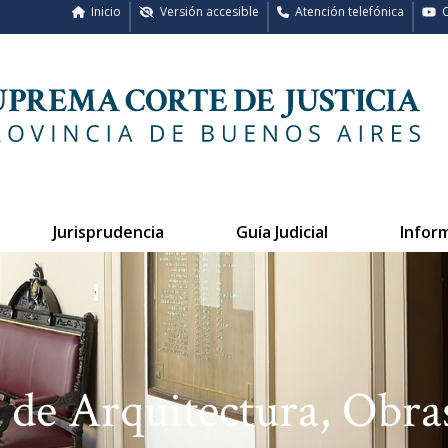
Inicio
Versión accesible
Atención telefónica
C
Jurisprudencia
Guía Judicial
Infor
 de Arquitectura, Obras