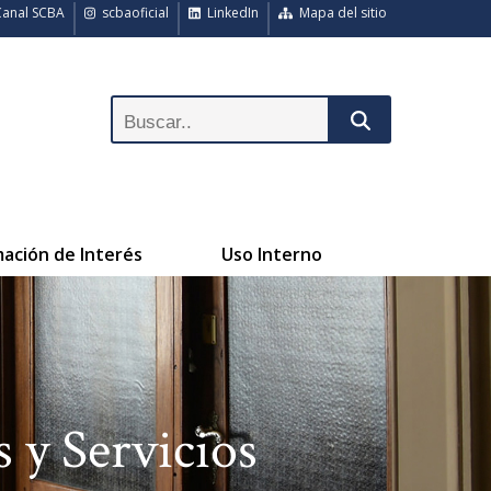
anal SCBA
scbaoficial
LinkedIn
Mapa del sitio
mación de Interés
Uso Interno
 y Servicios