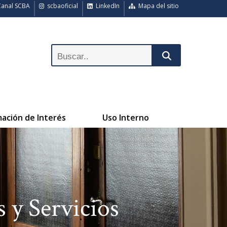
anal SCBA
scbaoficial
LinkedIn
Mapa del sitio
mación de Interés
Uso Interno
 y Servicios