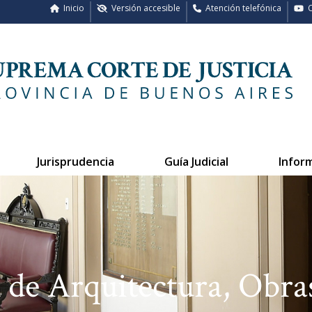
Inicio
Versión accesible
Atención telefónica
C
Jurisprudencia
Guía Judicial
Infor
 de Arquitectura, Obras