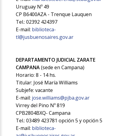
Uruguay Nº 49
CP B6400AZA - Trenque Lauquen
Tel.: 02392 424397
E-mail:
biblioteca-
tl@jusbuenosaires.gov.ar
DEPARTAMENTO JUDICIAL ZARATE
CAMPANA
(sede en Campana)
Horario: 8 - 14 hs.
Titular: José María Williams
Subjefe: vacante
E-mail:
jose.williams@pjba.gov.ar
Virrey del Pino Nº 819
CPB2804BXQ- Campana
Tel.: 03489 423781 opción 5 y opción 5
E-mail:
biblioteca-
zc@jusbuenosaires.gov.ar