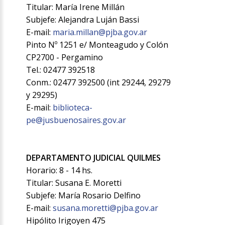
Titular: María Irene Millán
Subjefe: Alejandra Luján Bassi
E-mail:
maria.millan@pjba.gov.ar
Pinto Nº 1251 e/ Monteagudo y Colón
CP2700 - Pergamino
Tel.: 02477 392518
Conm.: 02477 392500 (int 29244, 29279
y 29295)
E-mail:
biblioteca-
pe@jusbuenosaires.gov.ar
DEPARTAMENTO JUDICIAL QUILMES
Horario: 8 - 14 hs.
Titular: Susana E. Moretti
Subjefe: María Rosario Delfino
E-mail:
susana.moretti@pjba.gov.ar
Hipólito Irigoyen 475