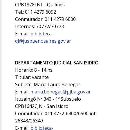
CPB1878FNI – Quilmes
Tel.: 011 4279 6052
Conmutador: 011 4279 6000
Internos: 70772/70773
E-mail:
biblioteca-
ql@jusbuenosaires.gov.ar
DEPARTAMENTO JUDICIAL SAN ISIDRO
Horario: 8 - 14 hs.
Titular: vacante
Subjefe: María Laura Benegas
E-mail:
maria.benegas@pjba.gov.ar
Ituzaingó Nº 340 - 1º Subsuelo
CPB1642CJN - San Isidro
Conmutador: 011 4732-6400/6500 int.
26348/26349
E-mail:
biblioteca-