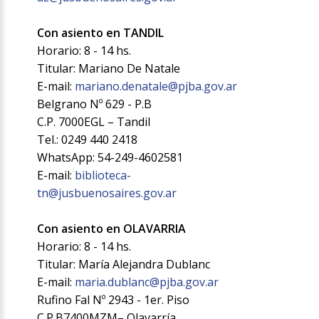
Con asiento en TANDIL
Horario: 8 - 14 hs.
Titular: Mariano De Natale
E-mail:
mariano.denatale@pjba.gov.ar
Belgrano Nº 629 - P.B
C.P. 7000EGL – Tandil
Tel.: 0249 440 2418
WhatsApp: 54-249-4602581
E-mail:
biblioteca-
tn@jusbuenosaires.gov.ar
Con asiento en OLAVARRIA
Horario: 8 - 14 hs.
Titular: María Alejandra Dublanc
E-mail:
maria.dublanc@pjba.gov.ar
Rufino Fal Nº 2943 - 1er. Piso
C.P.B7400MZM– Olavarría