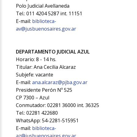
Polo Judicial Avellaneda
Tel.: 011 4204 5287 int. 11151
E-mail:
biblioteca-
av@jusbuenosaires.gov.ar
DEPARTAMENTO JUDICIAL AZUL
Horario: 8 - 14 hs.
Titular: Ana Cecilia Alcaraz
Subjefe: vacante
E-mail:
ana.alcaraz@pjba.gov.ar
Presidente Perón Nº 525
CP 7300 – Azul
Conmutador: 02281 36000 int. 36325
Tel.: 02281 422680
WhatsApp: 54-2281-515951
E-mail:
biblioteca-
az@jusbuenosaires.gov.ar