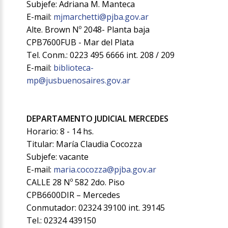
Subjefe: Adriana M. Manteca
E-mail:
mjmarchetti@pjba.gov.ar
Alte. Brown Nº 2048- Planta baja
CPB7600FUB - Mar del Plata
Tel. Conm.: 0223 495 6666 int. 208 / 209
E-mail:
biblioteca-
mp@jusbuenosaires.gov.ar
DEPARTAMENTO JUDICIAL MERCEDES
Horario: 8 - 14 hs.
Titular: María Claudia Cocozza
Subjefe: vacante
E-mail:
maria.cocozza@pjba.gov.ar
CALLE 28 Nº 582 2do. Piso
CPB6600DIR – Mercedes
Conmutador: 02324 39100 int. 39145
Tel.: 02324 439150