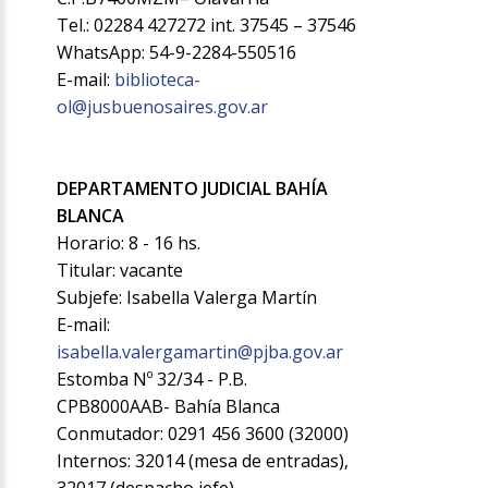
Tel.: 02284 427272 int. 37545 – 37546
WhatsApp: 54-9-2284-550516
E-mail:
biblioteca-
ol@jusbuenosaires.gov.ar
DEPARTAMENTO JUDICIAL BAHÍA
BLANCA
Horario: 8 - 16 hs.
Titular: vacante
Subjefe: Isabella Valerga Martín
E-mail:
isabella.valergamartin@pjba.gov.ar
Estomba Nº 32/34 - P.B.
CPB8000AAB- Bahía Blanca
Conmutador: 0291 456 3600 (32000)
Internos: 32014 (mesa de entradas),