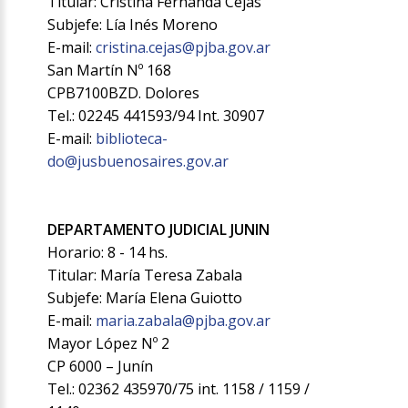
Titular: Cristina Fernanda Cejas
Subjefe: Lía Inés Moreno
E-mail:
cristina.cejas@pjba.gov.ar
San Martín Nº 168
CPB7100BZD. Dolores
Tel.: 02245 441593/94 Int. 30907
E-mail:
biblioteca-
do@jusbuenosaires.gov.ar
DEPARTAMENTO JUDICIAL JUNIN
Horario: 8 - 14 hs.
Titular: María Teresa Zabala
Subjefe: María Elena Guiotto
E-mail:
maria.zabala@pjba.gov.ar
Mayor López Nº 2
CP 6000 – Junín
Tel.: 02362 435970/75 int. 1158 / 1159 /