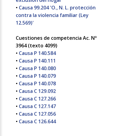
exclusión del hogar'
•
Causa 99.204 'O., N. L. protección
contra la violencia familiar (Ley
12.569)'
Cuestiones de competencia Ac. Nº
3964 (texto 4099)
•
Causa P 140.584
•
Causa P 140.111
•
Causa P 140.080
•
Causa P 140.079
•
Causa P 140.078
•
Causa C 129.092
•
Causa C 127.266
•
Causa C 127.147
•
Causa C 127.056
•
Causa C 126.644