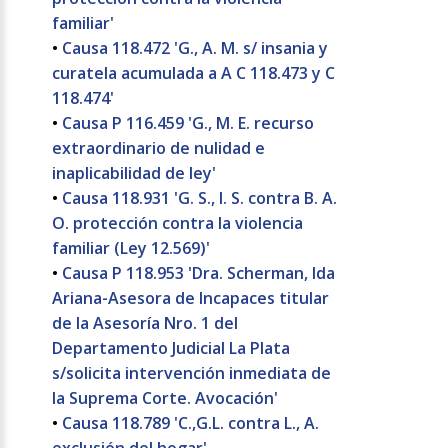
familiar'
•
Causa 118.472 'G., A. M. s/ insania y
curatela acumulada a A C 118.473 y C
118.474'
•
Causa P 116.459 'G., M. E. recurso
extraordinario de nulidad e
inaplicabilidad de ley'
•
Causa 118.931 'G. S., I. S. contra B. A.
O. protección contra la violencia
familiar (Ley 12.569)'
•
Causa P 118.953 'Dra. Scherman, Ida
Ariana-Asesora de Incapaces titular
de la Asesoría Nro. 1 del
Departamento Judicial La Plata
s/solicita intervención inmediata de
la Suprema Corte. Avocación'
•
Causa 118.789 'C.,G.L. contra L., A.