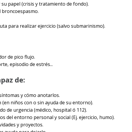
su papel (crisis y tratamiento de fondo).
del broncoespasmo.
uta para realizar ejercicio (salvo submarinismo).
or de pico flujo.
te, episodio de estrés...
apaz de:
 síntomas y cómo anotarlos.
n (en niños con o sin ayuda de su entorno).
ado de urgencia (médico, hospital ó 112).
s del entorno personal y social (Ej. ejercicio, humo).
vidades y proyectos.
ar ayuda para dejarlo.