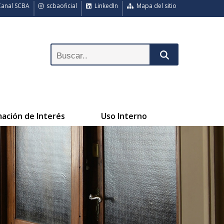
anal SCBA
scbaoficial
LinkedIn
Mapa del sitio
mación de Interés
Uso Interno