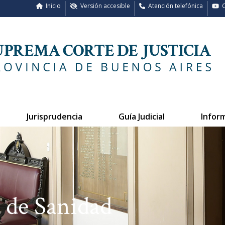
Inicio
Versión accesible
Atención telefónica
C
Jurisprudencia
Guía Judicial
Infor
 de Sanidad