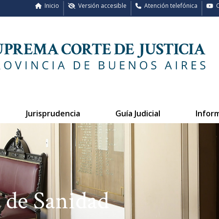
Inicio
Versión accesible
Atención telefónica
C
Jurisprudencia
Guía Judicial
Infor
 de Sanidad