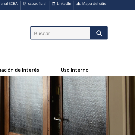
anal SCBA
scbaoficial
LinkedIn
Mapa del sitio
mación de Interés
Uso Interno