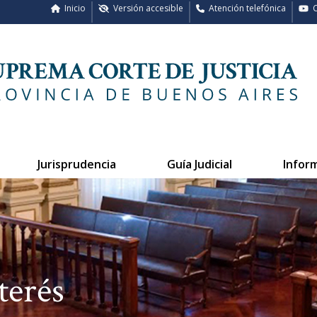
Inicio
Versión accesible
Atención telefónica
C
Jurisprudencia
Guía Judicial
Infor
terés