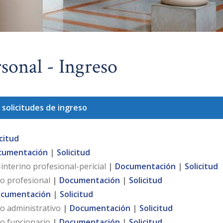
rsonal - Ingreso
 solicitudes de ingreso
icitud
cumentación
|
Solicitud
interino profesional-pericial
|
Documentación
|
Solicitud
no profesional
|
Documentación
|
Solicitud
cumentación
|
Solicitud
o administrativo
|
Documentación
|
Solicitud
no funcionario
|
Documentación
|
Solicitud