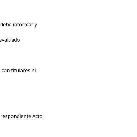
e debe informar y
 evaluado
con titulares ni
orrespondiente Acto