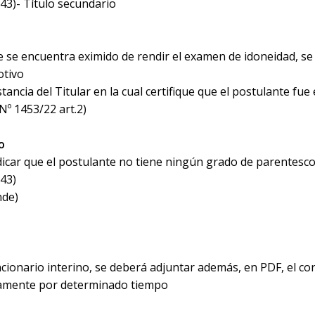
43)- Título secundario
te se encuentra eximido de rendir el examen de idoneidad, s
otivo
ncia del Titular en la cual certifique que el postulante fue
Nº 1453/22 art.2)
o
ndicar que el postulante no tiene ningún grado de parentesco 
43)
nde)
funcionario interino, se deberá adjuntar además, en PDF, el c
rinamente por determinado tiempo