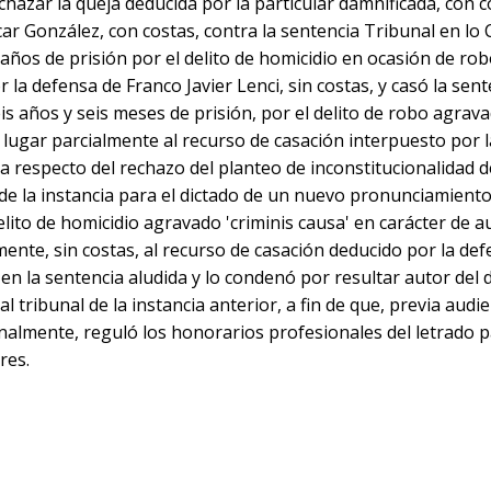
echazar la queja deducida por la particular damnificada, con c
r González, con costas, contra la sentencia Tribunal en lo C
años de prisión por el delito de homicidio en ocasión de rob
la defensa de Franco Javier Lenci, sin costas, y casó la sente
s años y seis meses de prisión, por el delito de robo agrav
o lugar parcialmente al recurso de casación interpuesto por 
a respecto del rechazo del planteo de inconstitucionalidad d
l de la instancia para el dictado de un nuevo pronunciamien
ito de homicidio agravado 'criminis causa' en carácter de aut
mente, sin costas, al recurso de casación deducido por la de
da en la sentencia aludida y lo condenó por resultar autor del 
l tribunal de la instancia anterior, a fin de que, previa audie
nalmente, reguló los honorarios profesionales del letrado p
res.