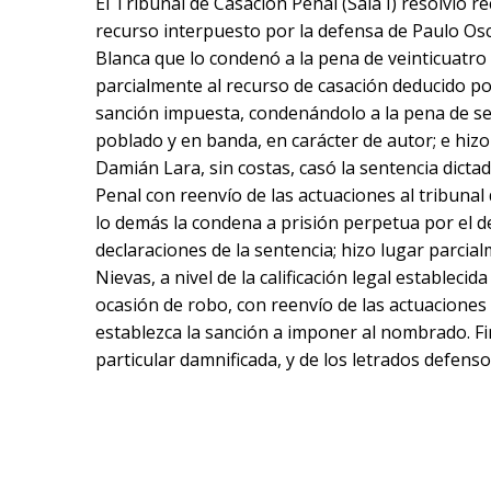
El Tribunal de Casación Penal (Sala I) resolvió r
recurso interpuesto por la defensa de Paulo Osca
Blanca que lo condenó a la pena de veinticuatro 
parcialmente al recurso de casación deducido por 
sanción impuesta, condenándolo a la pena de sei
poblado y en banda, en carácter de autor; e hiz
Damián Lara, sin costas, casó la sentencia dictad
Penal con reenvío de las actuaciones al tribuna
lo demás la condena a prisión perpetua por el del
declaraciones de la sentencia; hizo lugar parcial
Nievas, a nivel de la calificación legal estableci
ocasión de robo, con reenvío de las actuaciones a
establezca la sanción a imponer al nombrado. Fi
particular damnificada, y de los letrados defenso