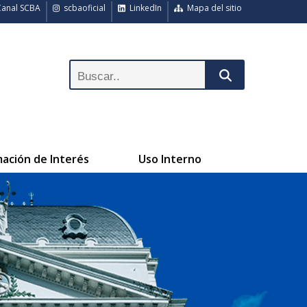
anal SCBA
scbaoficial
LinkedIn
Mapa del sitio
mación de Interés
Uso Interno