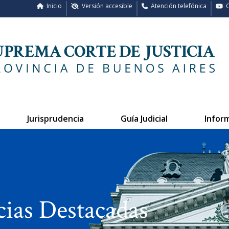
Inicio
Versión accesible
Atención telefónica
C
Jurisprudencia
Guía Judicial
Infor
cias Destacadas