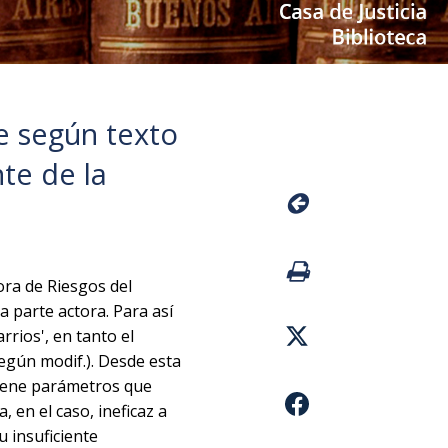
e según texto
nte de la
ora de Riesgos del
la parte actora. Para así
rrios', en tanto el
según modif.). Desde esta
tiene parámetros que
, en el caso, ineficaz a
 insuficiente