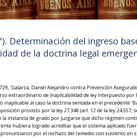
"). Determinación del ingreso bas
ilidad de la doctrina legal emerge
2.729, 'Galarza, Daniel Alejandro contra Prevención Asegurad
urso extraordinario de inaplicabilidad de ley interpuesto por 
inaplicable al caso la doctrina sentada en el precedente 'Ba
sición provisto por la ley 27.348 (art. 12 de la ley 24.557, 
en la instancia de grado por juzgarse que dicho régimen con
rrente hubiera logrado acreditar que el sistema aplicado fuera
e pronunciaron por el rechazo del remedio con sustento en su