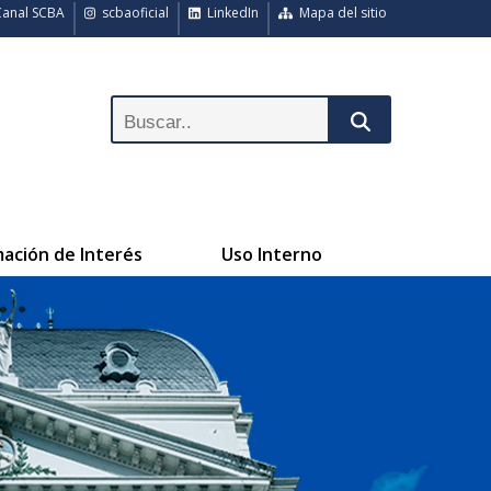
anal SCBA
scbaoficial
LinkedIn
Mapa del sitio
mación de Interés
Uso Interno