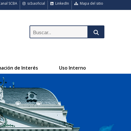
anal SCBA
scbaoficial
LinkedIn
Mapa del sitio
mación de Interés
Uso Interno