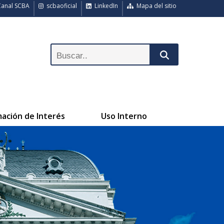
anal SCBA
scbaoficial
LinkedIn
Mapa del sitio
mación de Interés
Uso Interno