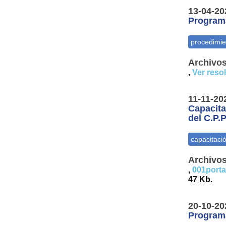
13-04-20
Programa
Archivos
,
Ver reso
11-11-20
Capacita
del C.P.P
Archivos
,
001porta
47 Kb.
20-10-20
Programa